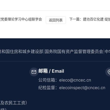
暨党委理论学习中心组联学会
下一篇：建功百亿化建 绽放
返回列表
共和国住房和城乡建设部
|
国务院国有资产监督管理委员会
|
中
邮箱 / Email
公司信箱：eleco@cncec.cn
纪检监督：elecoinspect@cncec.cn
分包及农民工工资）