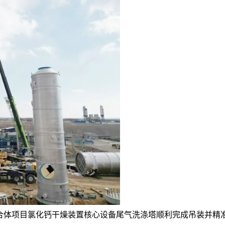
合体项目氯化钙干燥装置核心设备尾气洗涤塔顺利完成吊装并精